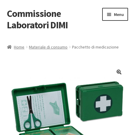
Commissione
Vai
Vai
Menu
alla
al
Laboratori DIMI
navigazione
contenuto
Home
Home
Materiale di consumo
Pacchetto di medicazione
Laboratori
Procedure
Forniture
Documentazione e link
Account