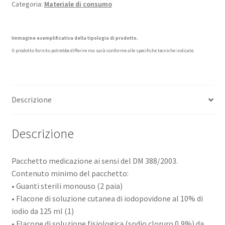
Categoria:
Materiale di consumo
Immagine esemplificativa della tipologia di prodotto.
Il prodotto fornito potrebbe differire ma sarà conforme alle specifiche tecniche indicate.
Descrizione
Descrizione
Pacchetto medicazione ai sensi del DM 388/2003.
Contenuto minimo del pacchetto:
• Guanti sterili monouso (2 paia)
• Flacone di soluzione cutanea di iodopovidone al 10% di
iodio da 125 ml (1)
• Flacone di soluzione fisiologica (sodio cloruro 0,9%) da