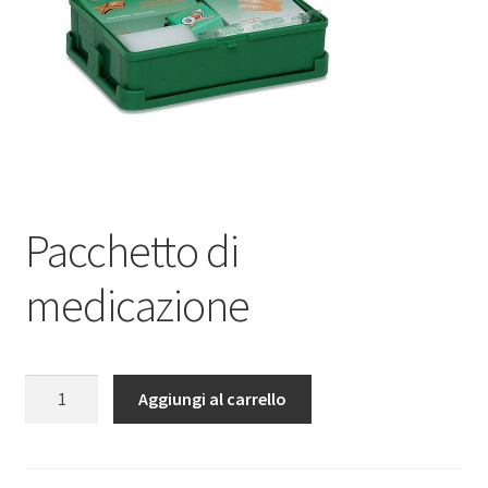
Pacchetto di
medicazione
Pacchetto
Aggiungi al carrello
di
medicazione
quantità