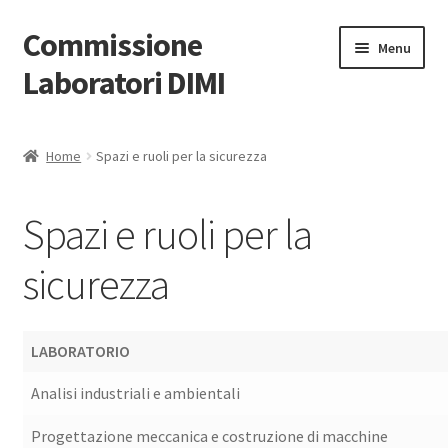
Commissione
Vai
Vai
Menu
alla
al
Laboratori DIMI
navigazione
contenuto
Home
Home
Spazi e ruoli per la sicurezza
Laboratori
Spazi e ruoli per la
Procedure
sicurezza
Forniture
Documentazione e link
LABORATORIO
Account
Analisi industriali e ambientali
Progettazione meccanica e costruzione di macchine